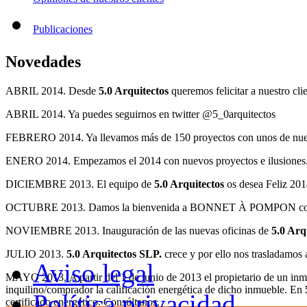
Publicaciones
Novedades
ABRIL 2014. Desde
5.0 Arquitectos
queremos felicitar a nuestro 
ABRIL 2014. Ya puedes seguirnos en twitter @5_0arquitectos
FEBRERO 2014. Ya llevamos más de 150 proyectos con unos de nue
ENERO 2014. Empezamos el 2014 con nuevos proyectos e ilusiones
DICIEMBRE 2013. El equipo de
5.0 Arquitectos
os desea Feliz 201
OCTUBRE 2013. Damos la bienvenida a BONNET À POMPON com
NOVIEMBRE 2013. Inauguración de las nuevas oficinas de
5.0 Arq
JULIO 2013.
5.0 Arquitectos SLP.
crece y por ello nos trasladamos
Aviso legal
MAYO 2013.
A partir del 1 de junio de 2013 el propietario de un inmu
inquilino/comprador la calificación energética de dicho inmueble. En
Política privacidad
certificado energético. Consúltanos.