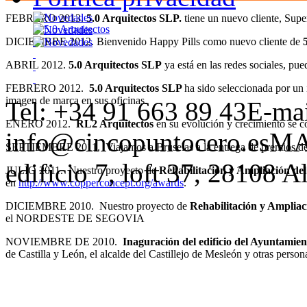
FEBRERO 2013.
5.0 Arquitectos SLP.
tiene un nuevo cliente, Supe
DICIEMBRE 2012. Bienvenido Happy Pills como nuevo cliente de
ABRIL 2012.
5.0 Arquitectos SLP
ya está en las redes sociales, pu
FEBRERO 2012.
5.0 Arquitectos SLP
ha sido seleccionada por un
imagen de marca en sus oficinas.
Tel: +34 91 663 89 43
E-mai
ENERO 2012.
RL2 Arquitectos
en su evolución y crecimiento se 
info@cincopuntocero.es
MAD
SEPTIEMBRE 2011. Viajamos a Bruselas a la entrega de premios d
edificio 7, loft 37, 28108 
JULIO 2011. Nuestro proyecto de
Rehabilitación y Ampliación de
en
http://www.copperconcept.org/awards
.
DICIEMBRE 2010. Nuestro proyecto de
Rehabilitación y Ampliac
el NORDESTE DE SEGOVIA
NOVIEMBRE DE 2010.
Inaguración del edificio del Ayuntamien
de Castilla y León, el alcalde del Castillejo de Mesleón y otras person